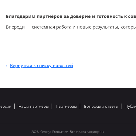
Благодарим партнёров за доверие и готовность к с
Впереди — системная работа и новые результаты, котор
Вернуться к списку новостей
ерсия
Наши партнеры
Партнерам
Вопросы и ответы
Публ
2026. Omega Production. Все права защищены.