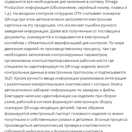
содержится вся необходимая для занесения в систему Omega
Production информация (Обозначение, серийный номер, плавка и
т.д.). На входном контроле сотрудник ОТК считывает сканером
QR-код при этом автоматически заполняется электронная
карточка на эту продукцию, что исключает ошибки ручного
заведения информации. Далее все полученные от поставщика
документы, сканируются и складываются в электронный
контейнер с обязательной верификацией для контроля. По мере
движения изделий по производственному процессу, там где
необходимо заполнение контролируемых параметров,
организованы компьютеризированные рабочие места где
специалисты идентифицируя по QR-коду изделия, вносят
контрольные данные в электронные протоколы и подписывается
ЭЦП. Кроме ручного ввода информации реализована интеграция
с различными измерительными комплексами с которых Омега
автоматически забирает информацию по замерам и файлы.
Благодаря наличию идентификации на изделиях при сборке
узлов, рабочий в системе формирует электронную сборку
сканирую QR-коды входящих деталей, таким образом
формируется электронный паспорт головного изделия со всеми
покупными и собственными узлами и деталями. В конце процесса
производиться автоматическая проверка комплектности
собранной информации и формирование комплекта