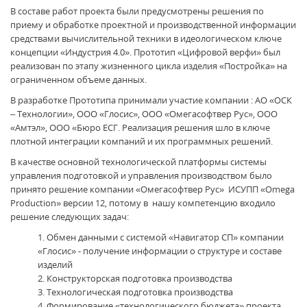
В составе работ проекта были предусмотрены решения по
приему и обработке проектной и производственной информации
средствами вычислительной техники в идеологическом ключе
концепции «Индустрия 4.0». Прототип «Цифровой верфи» был
реализован по этапу жизненного цикла изделия «Постройка» на
ограниченном объеме данных.
В разработке Прототипа принимали участие компании : АО «ОСК
– Технологии», ООО «Глосис», ООО «Омегасофтвер Рус», ООО
«Амтэл», ООО «Бюро ЕСГ. Реализация решения шло в ключе
плотной интеграции компаний и их программных решений.
В качестве основной технологической платформы системы
управления подготовкой и управления производством было
принято решение компании «Омегасофтвер Рус» ИСУПП «Omega
Production» версии 12, потому в нашу компетенцию входило
решение следующих задач:
Обмен данными с системой «Навигатор СП» компании
«Глосис» - получение информации о структуре и составе
изделий
Конструкторская подготовка производства
Технологическая подготовка производства
Формирование «технологического бюджета» проекта