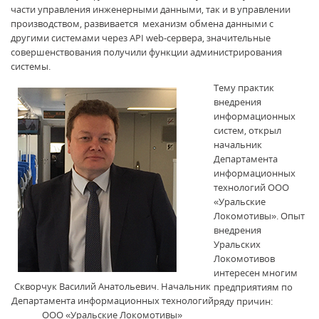
части управления инженерными данными, так и в управлении
производством, развивается механизм обмена данными с
другими системами через API web-сервера, значительные
совершенствования получили функции администрирования
системы.
Тему практик
внедрения
информационных
систем, открыл
начальник
Департамента
информационных
технологий ООО
«Уральские
Локомотивы». Опыт
внедрения
Уральских
Локомотивов
интересен многим
Скворчук Василий Анатольевич. Начальник
предприятиям по
Департамента информационных технологий
ряду причин:
ООО «Уральские Локомотивы»