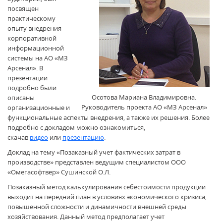
посвящен
практическому
опыту внедрения
корпоративной
информационной
системы на АО «МЗ
Арсенал». В
презентации
подробно были
Осотова Мариана Владимировна.
описаны
Руководитель проекта АО «МЗ Арсенал»
организационные и
функциональные аспекты внедрения, а также их решения. Более
подробно с докладом можно ознакомиться,
скачав
видео
или
презентацию
.
Доклад на тему «Позаказный учет фактических затрат в
производстве» представлен ведущим специалистом ООО
«Омегасофтвер» Сушинской О.Л.
Позаказный метод калькулирования себестоимости продукции
выходит на передний план в условиях экономического кризиса,
повышенной сложности и динамичности внешней среды
хозяйствования. Данный метод предполагает учет