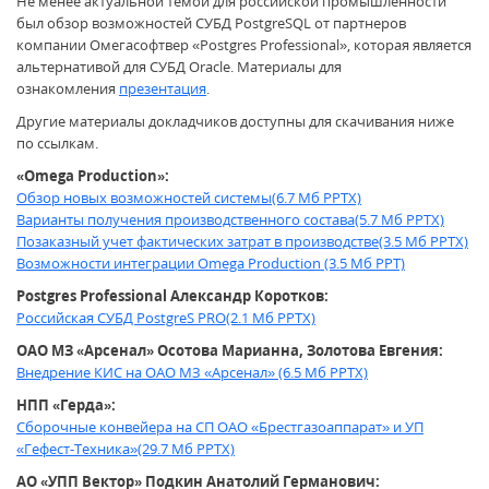
Не менее актуальной темой для российской промышленности
был обзор возможностей СУБД PostgreSQL от партнеров
компании Омегасофтвер «Postgres Professional», которая является
альтернативой для СУБД Oracle. Материалы для
ознакомления
презентация
.
Другие материалы докладчиков доступны для скачивания ниже
по ссылкам.
«Omega Production»:
Обзор новых возможностей системы(6.7 Мб PPTX)
Варианты получения производственного состава(5.7 Мб PPTX)
Позаказный учет фактических затрат в производстве(3.5 Мб PPTX)
Возможности интеграции Omega Production (3.5 Мб PPT)
Postgres Professional Александр Коротков:
Российская СУБД PostgreS PRO(2.1 Мб PPTX)
ОАО МЗ «Арсенал» Осотова Марианна, Золотова Евгения:
Внедрение КИС на ОАО МЗ «Арсенал» (6.5 Мб PPTX)
НПП «Герда»:
Сборочные конвейера на СП ОАО «Брестгазоаппарат» и УП
«Гефест-Техника»(29.7 Мб PPTX)
АО «УПП Вектор» Подкин Анатолий Германович: